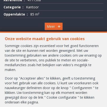
Categorie
Kantoor
Oppervlakte
85 m²
Meer
Onze website maakt gebruik van cookies
Sommige cookies zijn essentieel voor het goed functioneren
van de site en kunnen niet worden geweigerd. Met uw
Waversesteenweg 2245 A
toestemming gebruiken we andere cookies om uw ervaring op
1160 Oudergem
de site te verbeteren, ons publiek te meten en sociale-
mediafuncties zoals het bekijken van video's mogelijk te
+32-2/658.24.52
maken.
info@ambbroker.be
Door op "Accepteer alles" te klikken, geeft u toestemming
voor het gebruik van alle cookies. U kunt uw voorkeuren ook
BIV-erkende vastgoedmakelaar-bemiddelaar in België, BIV N° 503.610
nauwkeuriger definiëren door op de knop " Configureren " te
Ondernemingsnummer : BTW BE-0465.304.644
klikken. Uw toestemming kan op elk moment worden
gewijzigd door op de link " Cookie configuratie " te klikken
Toezichthoudende Autoriteit : Beroepinstituut van Vastgoedmakelaars
onderaan elke pagina.
Luxemburgstraat, 16B - 1000 Brussel (+32 2 505 38 50 - info@biv.be) -