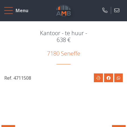
Home
Menu
Te
koop
Kantoor - te huur -
638 €
Te
7180 Seneffe
huur
Nieuwbouw
Ref. 4711508
Ons
bedrijf
Over
ons
Onze