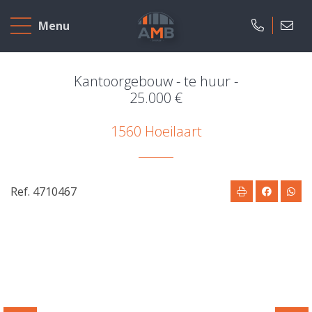
Home
Menu
Te
koop
Kantoorgebouw - te huur -
25.000 €
Te
1560 Hoeilaart
huur
Nieuwbouw
Ref. 4710467
Ons
bedrijf
Over
ons
Onze