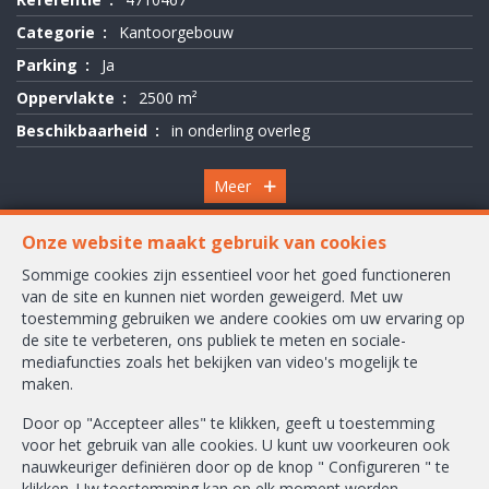
Categorie
Kantoorgebouw
Parking
Ja
Oppervlakte
2500 m²
Beschikbaarheid
in onderling overleg
Meer
Onze website maakt gebruik van cookies
Sommige cookies zijn essentieel voor het goed functioneren
van de site en kunnen niet worden geweigerd. Met uw
Waversesteenweg 2245 A
toestemming gebruiken we andere cookies om uw ervaring op
1160 Oudergem
de site te verbeteren, ons publiek te meten en sociale-
mediafuncties zoals het bekijken van video's mogelijk te
+32-2/658.24.52
maken.
info@ambbroker.be
Door op "Accepteer alles" te klikken, geeft u toestemming
voor het gebruik van alle cookies. U kunt uw voorkeuren ook
BIV-erkende vastgoedmakelaar-bemiddelaar in België, BIV N° 503.610
nauwkeuriger definiëren door op de knop " Configureren " te
Ondernemingsnummer : BTW BE-0465.304.644
klikken. Uw toestemming kan op elk moment worden