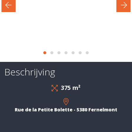
business
Diensten
Last
deals
Ze
vertrouwen
Beschrijving
ons
375 m²
Contact
Evaluatie
Rue de la Petite Bolette - 5380 Fernelmont
-
Expertise