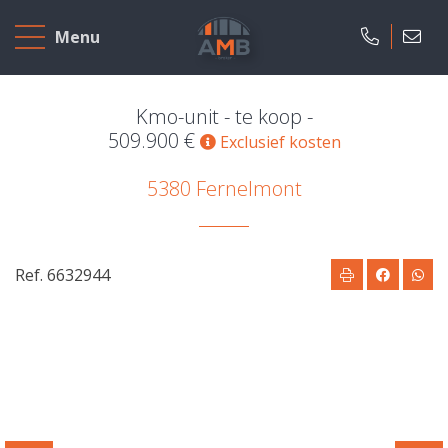
Home
Menu
Te
koop
Kmo-unit - te koop -
509.900 €
Exclusief kosten
Te
5380 Fernelmont
huur
Nieuwbouw
Ref. 6632944
Ons
bedrijf
Over
ons
Onze