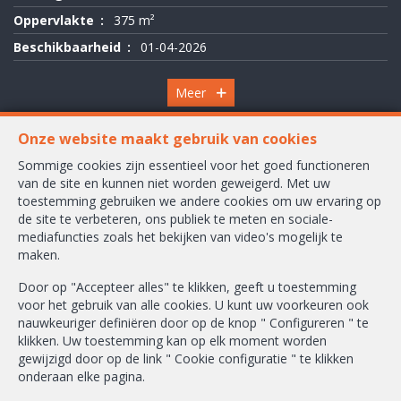
Oppervlakte
375 m²
Beschikbaarheid
01-04-2026
Meer
Onze website maakt gebruik van cookies
Sommige cookies zijn essentieel voor het goed functioneren
van de site en kunnen niet worden geweigerd. Met uw
Waversesteenweg 2245 A
toestemming gebruiken we andere cookies om uw ervaring op
1160 Oudergem
de site te verbeteren, ons publiek te meten en sociale-
mediafuncties zoals het bekijken van video's mogelijk te
+32-2/658.24.52
maken.
info@ambbroker.be
Door op "Accepteer alles" te klikken, geeft u toestemming
voor het gebruik van alle cookies. U kunt uw voorkeuren ook
BIV-erkende vastgoedmakelaar-bemiddelaar in België, BIV N° 503.610
nauwkeuriger definiëren door op de knop " Configureren " te
Ondernemingsnummer : BTW BE-0465.304.644
klikken. Uw toestemming kan op elk moment worden
gewijzigd door op de link " Cookie configuratie " te klikken
Toezichthoudende Autoriteit : Beroepinstituut van Vastgoedmakelaars
onderaan elke pagina.
Luxemburgstraat, 16B - 1000 Brussel (+32 2 505 38 50 - info@biv.be) -
www.biv.be
-
Deontologische code