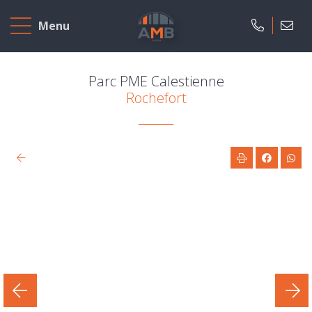
Home
Menu
Te
koop
Parc PME Calestienne
Rochefort
Te
huur
Nieuwbouw
Ons
bedrijf
Over
ons
Onze