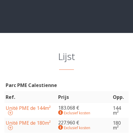
Lijst
Parc PME Calestienne
Ref.
Prijs
Opp.
183.068 €
Unité PME de 144m²
144
m²
Exclusief kosten
227.960 €
Unité PME de 180m²
180
m²
Exclusief kosten