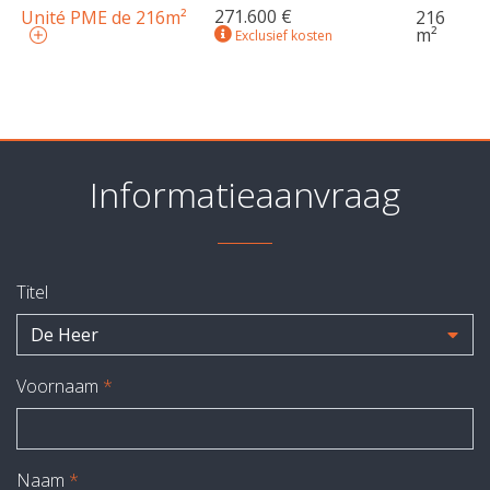
271.600 €
Unité PME de 216m²
216
m²
Exclusief kosten
Informatieaanvraag
Titel
De Heer
Voornaam
*
Naam
*