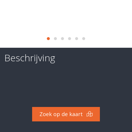
business
Diensten
Last
deals
Ze
Beschrijving
vertrouwen
ons
Contact
Evaluatie
-
Zoek op de kaart
Expertise