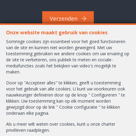
Verzenden
Onze website maakt gebruik van cookies
Sommige cookies zijn essentieel voor het goed functioneren
van de site en kunnen niet worden geweigerd. Met uw
Waversesteenweg 2245 A
toestemming gebruiken we andere cookies om uw ervaring op
1160 Oudergem
de site te verbeteren, ons publiek te meten en sociale-
mediafuncties zoals het bekijken van video's mogelijk te
+32-2/658.24.52
maken.
info@ambbroker.be
Door op "Accepteer alles" te klikken, geeft u toestemming
voor het gebruik van alle cookies. U kunt uw voorkeuren ook
BIV-erkende vastgoedmakelaar-bemiddelaar in België, BIV N° 503.610
nauwkeuriger definiëren door op de knop " Configureren " te
Ondernemingsnummer : BTW BE-0465.304.644
klikken. Uw toestemming kan op elk moment worden
gewijzigd door op de link " Cookie configuratie " te klikken
Toezichthoudende Autoriteit : Beroepinstituut van Vastgoedmakelaars
onderaan elke pagina.
Luxemburgstraat, 16B - 1000 Brussel (+32 2 505 38 50 - info@biv.be) -
www.biv.be
-
Deontologische code
Als u meer wilt weten over cookies, kunt u onze
charter
privéleven
raadplegen.
BA en borgstelling via NV AXA Belgium, Troonplein 1, 1000 Brussel