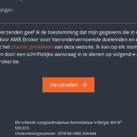
angen.
verzenden geef ik de toestemming dat mijn gegevens die in d
 door AMB Broker voor hierondervernoemde doeleinden en d
t het
charter privéleven
van deze website. Ik kan op elk mo
 door een schriftelijke aanvraag in te dienen op volgend e-
oker.be.
Verzenden
BIV-erkende vastgoedmakelaar-bemiddelaar in België, BIV N°
503.610
Ondernemingsnummer : BTW BE-0465.304.644