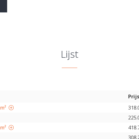
Lijst
Prij
0m²
318.
225.
8m²
418.
308.