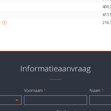
400.
411.
²
216.
Informatieaanvraag
Voornaam
*
Naam
*