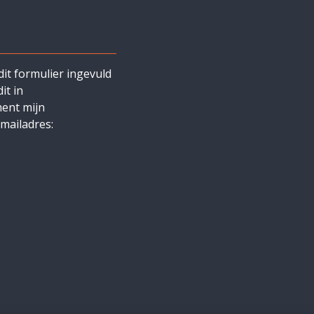
it formulier ingevuld
it in
ment mijn
mailadres: