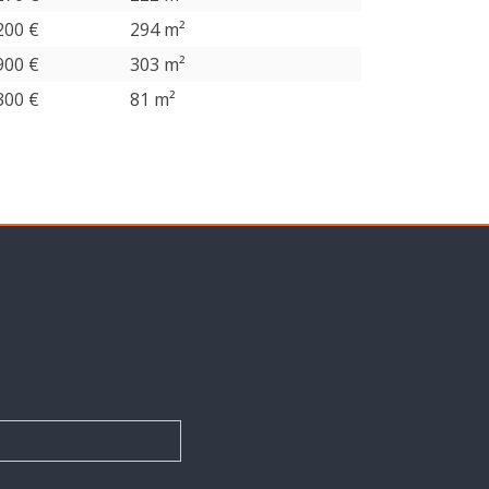
200 €
294 m²
900 €
303 m²
300 €
81 m²