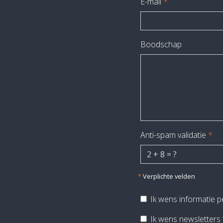
E-mail
*
Boodschap
Anti-spam validatie
*
*
Verplichte velden
Ik wens informatie p
Ik wens newsletters