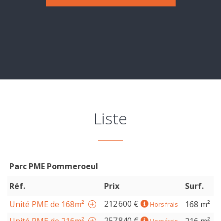
Evaluation
-
Expertise
Liste
Parc PME Pommeroeul
Réf.
Prix
Surf.
212 600 €
Unité PME de 168m²
168 m²
Hors frais
257 840 €