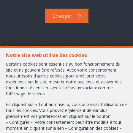
Envoyer
Chaussée de Wavre 2245 Boîte 1
1160 Bruxelles
Notre site web utilise des cookies
Certains cookies sont essentiels au bon fonctionnement du
+32-2/658.24.52
site et ne peuvent être refusés. Avec votre consentement,
nous utilisons d’autres cookies pour améliorer votre
info@ambbroker.be
expérience sur le site, mesurer notre audience et activer des
fonctionnalités en lien avec les réseaux sociaux comme
Agent immobilier intermédiaire agréé IPI sous le numéro 503.610 en
l’affichage de vidéos.
Belgique
N° entreprise : TVA BE-0465.304.644
En cliquant sur « Tout autoriser », vous autorisez l’utilisation de
tous les cookies. Vous pouvez également définir plus
Instance de contrôle: Institut professionnel des agents immobiliers, rue
du Luxembourg 16B, 1000 Bruxelles (+32 2 505 38 50 - info@ipi.be) -
précisément vos préférences en cliquant sur le bouton
Soumis au
code déontologique de l’ IPI
« Configurer ». Votre consentement peut être modifié à tout
moment en cliquant sur le lien « Configuration des cookies »
RC professionnelle et cautionnement via AXA Belgium SA, Place du Trône