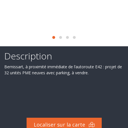
Secteur
d'activité
Nos
services
Recrutement
Derniers
Description
deals
Bernissart, à proximité immédiate de l’autoroute E42 : projet de
32 unités PME neuves avec parking, à vendre.
Ils
nous
font
confiance
Contact
Localiser sur la carte