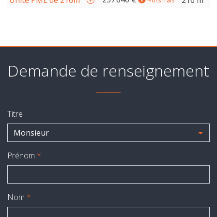
Unité PME de 216m²
216 m²
Hors frais
Demande de renseignement
Titre
Monsieur
Prénom
*
Nom
*