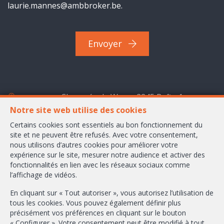
laurie.mannes@ambbroker.be.
Envoyer
Chaussée de Wavre 2245 Boîte 1
1160 Bruxelles
Notre site web utilise des cookies
Certains cookies sont essentiels au bon fonctionnement du
+32-2/658.24.52
site et ne peuvent être refusés. Avec votre consentement,
nous utilisons d’autres cookies pour améliorer votre
info@ambbroker.be
expérience sur le site, mesurer notre audience et activer des
fonctionnalités en lien avec les réseaux sociaux comme
Agent immobilier intermédiaire agréé IPI sous le numéro 503.610 en
l’affichage de vidéos.
Belgique
N° entreprise : TVA BE-0465.304.644
En cliquant sur « Tout autoriser », vous autorisez l’utilisation de
tous les cookies. Vous pouvez également définir plus
Instance de contrôle: Institut professionnel des agents immobiliers, rue
du Luxembourg 16B, 1000 Bruxelles (+32 2 505 38 50 - info@ipi.be) -
précisément vos préférences en cliquant sur le bouton
Soumis au
code déontologique de l’ IPI
« Configurer ». Votre consentement peut être modifié à tout