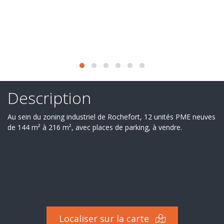
Secteur
d'activité
Nos
services
Recrutement
Derniers
Description
deals
Au sein du zoning industriel de Rochefort, 12 unités PME neuves
de 144 m² à 216 m², avec places de parking, à vendre.
Ils
nous
font
confiance
Contact
Localiser sur la carte