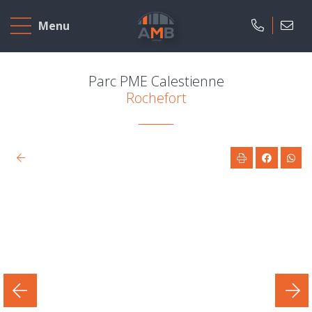
Accueil
Menu
A
vendre
Parc PME Calestienne
Rochefort
A
louer
Projets
neufs
Notre
agence
Présentation