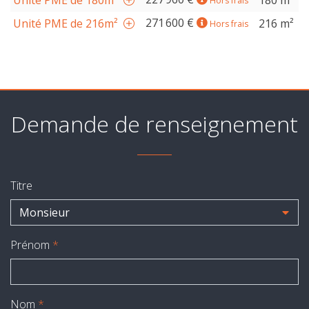
Unité PME de 180m²
180 m²
Hors frais
271 600 €
Unité PME de 216m²
216 m²
Hors frais
Demande de renseignement
Titre
Monsieur
Prénom
*
Nom
*