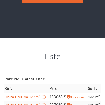
Evaluation
-
Expertise
Liste
Parc PME Calestienne
Réf.
Prix
Surf.
183 068 €
Unité PME de 144m²
144 m²
Hors frais
227 960 €