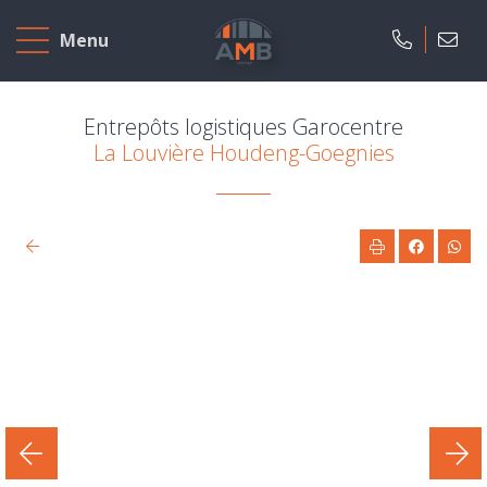
Accueil
Menu
A
vendre
Entrepôts logistiques Garocentre
La Louvière Houdeng-Goegnies
A
louer
Projets
neufs
Notre
agence
Présentation