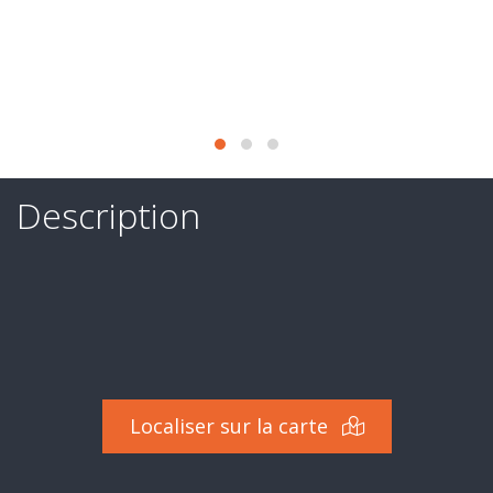
Secteur
d'activité
Nos
services
Recrutement
Derniers
Description
deals
Ils
nous
font
confiance
Localiser sur la carte
Contact