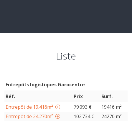
Evaluation
-
Expertise
Liste
Entrepôts logistiques Garocentre
Réf.
Prix
Surf.
Entrepôt de 19.416m²
79 093 €
19416 m²
Entrepôt de 24.270m²
102 734 €
24270 m²