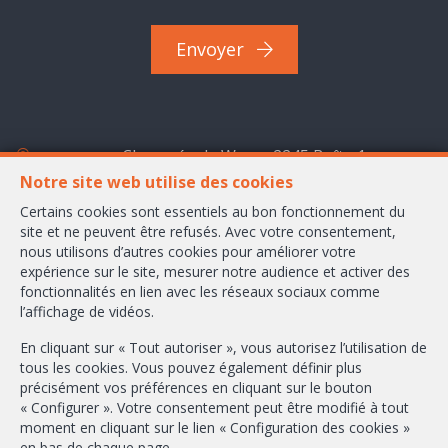
Envoyer
Chaussée de Wavre 2245 Boîte 1
1160 Bruxelles
Notre site web utilise des cookies
Certains cookies sont essentiels au bon fonctionnement du
+32-2/658.24.52
site et ne peuvent être refusés. Avec votre consentement,
nous utilisons d’autres cookies pour améliorer votre
info@ambbroker.be
expérience sur le site, mesurer notre audience et activer des
fonctionnalités en lien avec les réseaux sociaux comme
Agent immobilier intermédiaire agréé IPI sous le numéro 503.610 en
l’affichage de vidéos.
Belgique
N° entreprise : TVA BE-0465.304.644
En cliquant sur « Tout autoriser », vous autorisez l’utilisation de
tous les cookies. Vous pouvez également définir plus
Instance de contrôle: Institut professionnel des agents immobiliers, rue
du Luxembourg 16B, 1000 Bruxelles (+32 2 505 38 50 - info@ipi.be) -
précisément vos préférences en cliquant sur le bouton
Soumis au
code déontologique de l’ IPI
« Configurer ». Votre consentement peut être modifié à tout
moment en cliquant sur le lien « Configuration des cookies »
RC professionnelle et cautionnement via AXA Belgium SA, Place du Trône
en bas de chaque page.