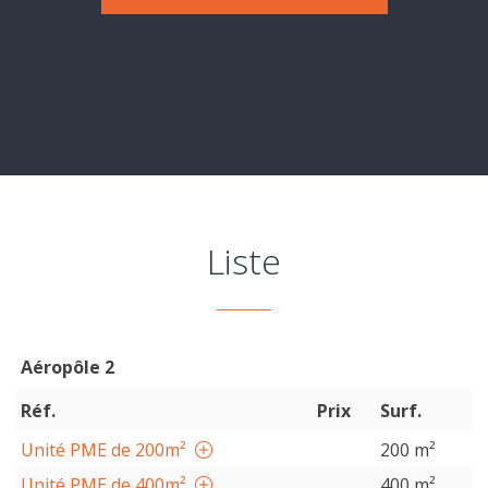
Evaluation
-
Expertise
Liste
Aéropôle 2
Réf.
Prix
Surf.
Unité PME de 200m²
200 m²
Unité PME de 400m²
400 m²