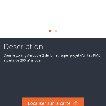
Secteur
d'activité
Nos
services
Recrutement
Derniers
Description
deals
Dans le zoning Aéropôle 2 de Jumet, super projet d'unités PME
à partir de 200m² à louer.
Ils
nous
font
confiance
Contact
Localiser sur la carte