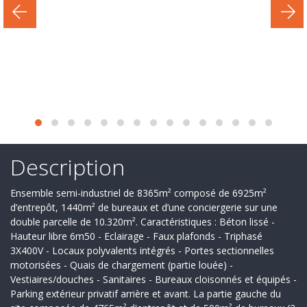
Secteur
d'activité
Nos
services
Recrutement
Derniers
deals
Description
Ils
Ensemble semi-industriel de 8365m² composé de 6925m²
nous
d’entrepôt, 1440m² de bureaux et d’une conciergerie sur une
double parcelle de 10.320m². Caractéristiques : Béton lissé -
font
Hauteur libre 6m50 - Eclairage - Faux plafonds - Triphasé
3X400V - Locaux polyvalents intégrés - Portes sectionnelles
confiance
motorisées - Quais de chargement (partie louée) -
Vestiaires/douches - Sanitaires - Bureaux cloisonnés et équipés -
Contact
Parking extérieur privatif arrière et avant. La partie gauche du