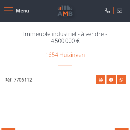
Accueil
Menu
A
vendre
Immeuble industriel - à vendre -
4 500 000 €
A
1654 Huizingen
louer
Projets
neufs
Réf. 7706112
Notre
agence
Présentation