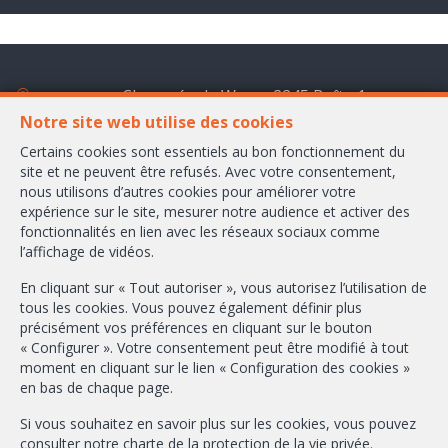
Chaussée de Wavre 2245 Boîte 1
1160 Bruxelles
Notre site web utilise des cookies
Certains cookies sont essentiels au bon fonctionnement du
+32-2/658.24.52
site et ne peuvent être refusés. Avec votre consentement,
nous utilisons d’autres cookies pour améliorer votre
info@ambbroker.be
expérience sur le site, mesurer notre audience et activer des
fonctionnalités en lien avec les réseaux sociaux comme
Agent immobilier intermédiaire agréé IPI sous le numéro 503.610 en
l’affichage de vidéos.
Belgique
N° entreprise : TVA BE-0465.304.644
En cliquant sur « Tout autoriser », vous autorisez l’utilisation de
Instance de contrôle: Institut professionnel des agents immobiliers, rue
tous les cookies. Vous pouvez également définir plus
du Luxembourg 16B, 1000 Bruxelles (+32 2 505 38 50 - info@ipi.be) -
précisément vos préférences en cliquant sur le bouton
Soumis au
code déontologique de l’ IPI
« Configurer ». Votre consentement peut être modifié à tout
moment en cliquant sur le lien « Configuration des cookies »
RC professionnelle et cautionnement via AXA Belgium SA, Place du Trône
en bas de chaque page.
1, 1000 Bruxelles – police n° 730.390.160. Couverture valable pour les
activités réalisées en Belgique
Si vous souhaitez en savoir plus sur les cookies, vous pouvez
consulter notre
charte de la protection de la vie privée
.
Conditions générales d'utilisation du site