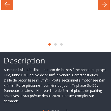
Secteur
d'activité
Nos
services
Recrutement
Derniers
deals
Description
Ils
A Braine l'Alleud (Lillois), au sein de la troisième phase du projet
nous
Tilia, unité PME neuve de 518m² à vendre. Caractéristiques:
Dalle de béton lissé (1T/m²) - Porte sectionnelle motorisée (5m
font
x 4m) - Porte piétonne - Lumière du jour - Triphasé 3x400v -
Panneaux solaires - Hauteur libre de 6m - 6 places de parking
confiance
privatives. Livrai prévue début 2028. Dossier complet sur
demande.
Contact