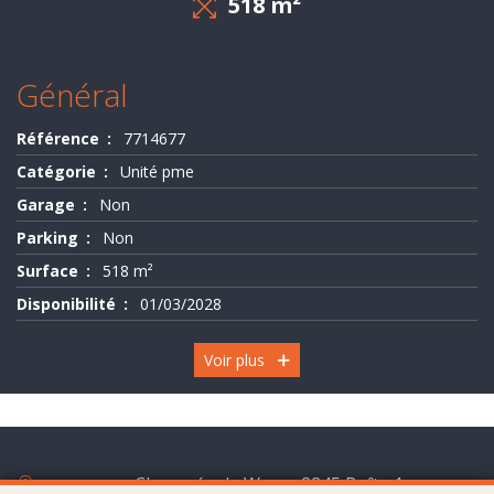
518 m²
Evaluation
-
Général
Expertise
Référence
7714677
Catégorie
Unité pme
Garage
Non
Parking
Non
Surface
518 m²
Disponibilité
01/03/2028
Voir plus
Chaussée de Wavre 2245 Boîte 1