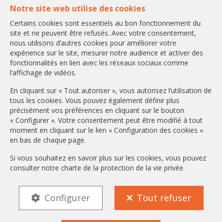
1160 Bruxelles
Notre site web utilise des cookies
Certains cookies sont essentiels au bon fonctionnement du
+32-2/658.24.52
site et ne peuvent être refusés. Avec votre consentement,
nous utilisons d’autres cookies pour améliorer votre
info@ambbroker.be
expérience sur le site, mesurer notre audience et activer des
fonctionnalités en lien avec les réseaux sociaux comme
Agent immobilier intermédiaire agréé IPI sous le numéro 503.610 en
l’affichage de vidéos.
Belgique
N° entreprise : TVA BE-0465.304.644
En cliquant sur « Tout autoriser », vous autorisez l’utilisation de
Instance de contrôle: Institut professionnel des agents immobiliers, rue
tous les cookies. Vous pouvez également définir plus
du Luxembourg 16B, 1000 Bruxelles (+32 2 505 38 50 - info@ipi.be) -
précisément vos préférences en cliquant sur le bouton
Soumis au
code déontologique de l’ IPI
« Configurer ». Votre consentement peut être modifié à tout
moment en cliquant sur le lien « Configuration des cookies »
RC professionnelle et cautionnement via AXA Belgium SA, Place du Trône
en bas de chaque page.
1, 1000 Bruxelles – police n° 730.390.160. Couverture valable pour les
activités réalisées en Belgique
Si vous souhaitez en savoir plus sur les cookies, vous pouvez
consulter notre
charte de la protection de la vie privée
.
Conditions générales d'utilisation du site
Charte de la protection de la vie privée
Configuration des cookies
Configurer
Tout refuser
FR