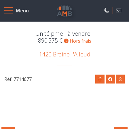
Accueil
Menu
A
vendre
Unité pme - à vendre -
890 575 €
Hors frais
A
1420 Braine-l'Alleud
louer
Projets
neufs
Réf. 7714677
Notre
agence
Présentation