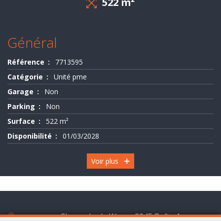
522 m²
Evaluation
-
Général
Expertise
Référence
7713595
Catégorie
Unité pme
Garage
Non
Parking
Non
Surface
522 m²
Disponibilité
01/03/2028
Voir plus
Chaussée de Wavre 2245 Boîte 1