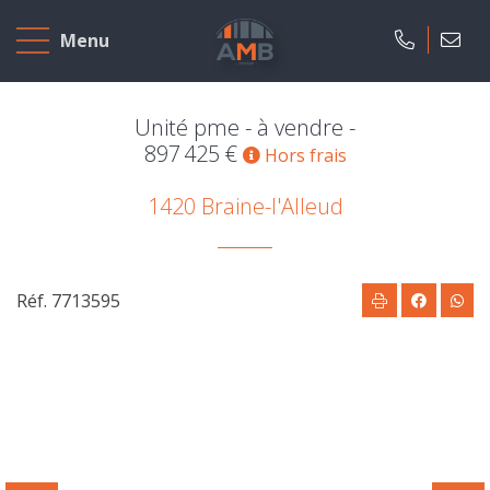
Accueil
Menu
A
vendre
Unité pme - à vendre -
897 425 €
Hors frais
A
1420 Braine-l'Alleud
louer
Projets
neufs
Réf. 7713595
Notre
agence
Présentation