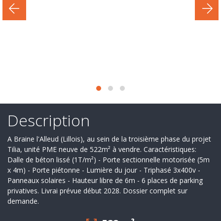
Secteur
d'activité
Nos
services
Recrutement
Derniers
deals
Description
Ils
A Braine l'Alleud (Lillois), au sein de la troisième phase du projet
nous
Tilia, unité PME neuve de 522m² à vendre. Caractéristiques:
Dalle de béton lissé (1T/m²) - Porte sectionnelle motorisée (5m
font
x 4m) - Porte piétonne - Lumière du jour - Triphasé 3x400v -
Panneaux solaires - Hauteur libre de 6m - 6 places de parking
confiance
privatives. Livrai prévue début 2028. Dossier complet sur
demande.
Contact