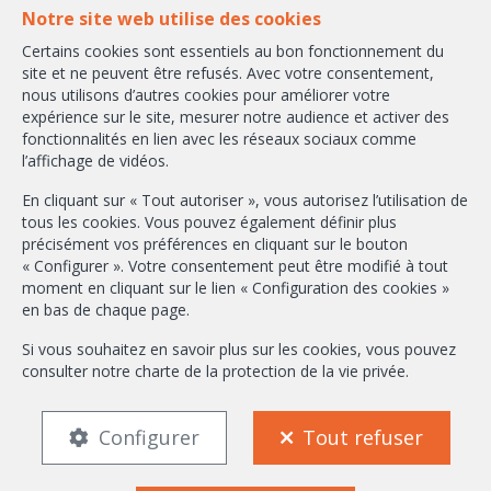
1160 Bruxelles
Notre site web utilise des cookies
Certains cookies sont essentiels au bon fonctionnement du
+32-2/658.24.52
site et ne peuvent être refusés. Avec votre consentement,
nous utilisons d’autres cookies pour améliorer votre
info@ambbroker.be
expérience sur le site, mesurer notre audience et activer des
fonctionnalités en lien avec les réseaux sociaux comme
Agent immobilier intermédiaire agréé IPI sous le numéro 503.610 en
l’affichage de vidéos.
Belgique
N° entreprise : TVA BE-0465.304.644
En cliquant sur « Tout autoriser », vous autorisez l’utilisation de
Instance de contrôle: Institut professionnel des agents immobiliers, rue
tous les cookies. Vous pouvez également définir plus
du Luxembourg 16B, 1000 Bruxelles (+32 2 505 38 50 - info@ipi.be) -
précisément vos préférences en cliquant sur le bouton
Soumis au
code déontologique de l’ IPI
« Configurer ». Votre consentement peut être modifié à tout
moment en cliquant sur le lien « Configuration des cookies »
RC professionnelle et cautionnement via AXA Belgium SA, Place du Trône
en bas de chaque page.
1, 1000 Bruxelles – police n° 730.390.160. Couverture valable pour les
activités réalisées en Belgique
Si vous souhaitez en savoir plus sur les cookies, vous pouvez
consulter notre
charte de la protection de la vie privée
.
Conditions générales d'utilisation du site
Charte de la protection de la vie privée
Configuration des cookies
Configurer
Tout refuser
FR