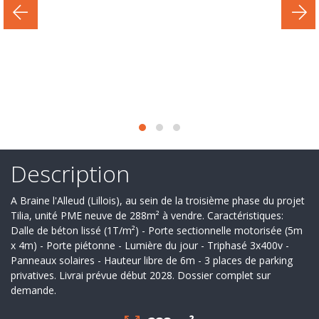
Secteur
d'activité
Nos
services
Recrutement
Derniers
deals
Description
Ils
A Braine l'Alleud (Lillois), au sein de la troisième phase du projet
nous
Tilia, unité PME neuve de 288m² à vendre. Caractéristiques:
Dalle de béton lissé (1T/m²) - Porte sectionnelle motorisée (5m
font
x 4m) - Porte piétonne - Lumière du jour - Triphasé 3x400v -
Panneaux solaires - Hauteur libre de 6m - 3 places de parking
confiance
privatives. Livrai prévue début 2028. Dossier complet sur
demande.
Contact