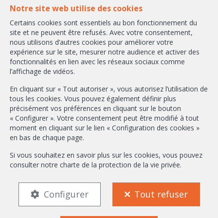
1160 Bruxelles
Notre site web utilise des cookies
Certains cookies sont essentiels au bon fonctionnement du
+32-2/658.24.52
site et ne peuvent être refusés. Avec votre consentement,
nous utilisons d’autres cookies pour améliorer votre
info@ambbroker.be
expérience sur le site, mesurer notre audience et activer des
fonctionnalités en lien avec les réseaux sociaux comme
Agent immobilier intermédiaire agréé IPI sous le numéro 503.610 en
l’affichage de vidéos.
Belgique
N° entreprise : TVA BE-0465.304.644
En cliquant sur « Tout autoriser », vous autorisez l’utilisation de
Instance de contrôle: Institut professionnel des agents immobiliers, rue
tous les cookies. Vous pouvez également définir plus
du Luxembourg 16B, 1000 Bruxelles (+32 2 505 38 50 - info@ipi.be) -
précisément vos préférences en cliquant sur le bouton
Soumis au
code déontologique de l’ IPI
« Configurer ». Votre consentement peut être modifié à tout
moment en cliquant sur le lien « Configuration des cookies »
RC professionnelle et cautionnement via AXA Belgium SA, Place du Trône
en bas de chaque page.
1, 1000 Bruxelles – police n° 730.390.160. Couverture valable pour les
activités réalisées en Belgique
Si vous souhaitez en savoir plus sur les cookies, vous pouvez
consulter notre
charte de la protection de la vie privée
.
Conditions générales d'utilisation du site
Charte de la protection de la vie privée
Configuration des cookies
Configurer
Tout refuser
FR