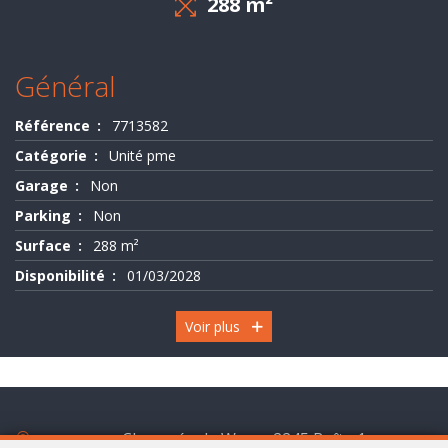
288 m²
Evaluation
-
Général
Expertise
Référence
7713582
Catégorie
Unité pme
Garage
Non
Parking
Non
Surface
288 m²
Disponibilité
01/03/2028
Voir plus
Chaussée de Wavre 2245 Boîte 1