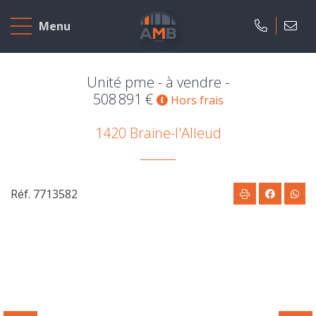
Accueil
Menu
A
vendre
Unité pme - à vendre -
508 891 €
Hors frais
A
1420 Braine-l'Alleud
louer
Projets
neufs
Réf. 7713582
Notre
agence
Présentation