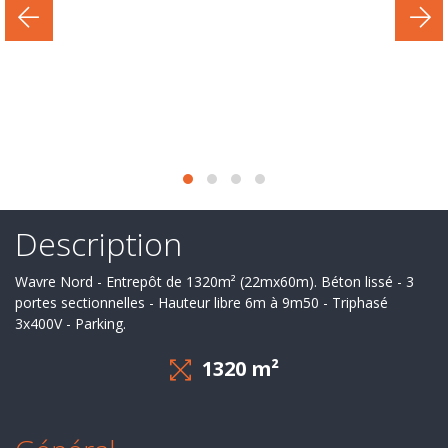
Secteur
d'activité
Nos
services
Recrutement
Derniers
deals
Description
Ils
Wavre Nord - Entrepôt de 1320m² (22mx60m). Béton lissé - 3
nous
portes sectionnelles - Hauteur libre 6m à 9m50 - Triphasé
3x400V - Parking.
font
1320 m²
confiance
Contact