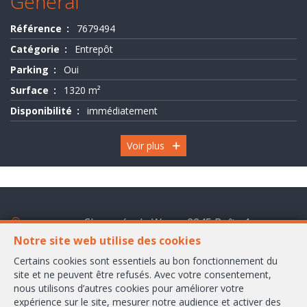
Général
Evaluation
Référence
7679494
-
Catégorie
Entrepôt
Expertise
Parking
Oui
Surface
1320 m²
Disponibilité
immédiatement
Voir plus
Chaussée de Wavre 2245 Boîte 1
1160 Bruxelles
Notre site web utilise des cookies
Certains cookies sont essentiels au bon fonctionnement du
+32-2/658.24.52
site et ne peuvent être refusés. Avec votre consentement,
nous utilisons d’autres cookies pour améliorer votre
info@ambbroker.be
expérience sur le site, mesurer notre audience et activer des