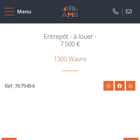
Accueil
Menu
A
vendre
Entrepôt - à louer -
7 500 €
A
1300 Wavre
louer
Projets
neufs
Réf. 7679494
Notre
agence
Présentation