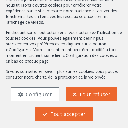
nous utilisons d’autres cookies pour améliorer votre
info@ambbroker.be
expérience sur le site, mesurer notre audience et activer des
fonctionnalités en lien avec les réseaux sociaux comme
Agent immobilier intermédiaire agréé IPI sous le numéro 503.610 en
l’affichage de vidéos.
Belgique
N° entreprise : TVA BE-0465.304.644
En cliquant sur « Tout autoriser », vous autorisez l’utilisation de
Instance de contrôle: Institut professionnel des agents immobiliers, rue
tous les cookies. Vous pouvez également définir plus
du Luxembourg 16B, 1000 Bruxelles (+32 2 505 38 50 - info@ipi.be) -
précisément vos préférences en cliquant sur le bouton
Soumis au
code déontologique de l’ IPI
« Configurer ». Votre consentement peut être modifié à tout
moment en cliquant sur le lien « Configuration des cookies »
RC professionnelle et cautionnement via AXA Belgium SA, Place du Trône
en bas de chaque page.
1, 1000 Bruxelles – police n° 730.390.160. Couverture valable pour les
activités réalisées en Belgique
Si vous souhaitez en savoir plus sur les cookies, vous pouvez
consulter notre
charte de la protection de la vie privée
.
Conditions générales d'utilisation du site
Charte de la protection de la vie privée
Configuration des cookies
Configurer
Tout refuser
FR
EN
Tout accepter
POWERED BY
WHISE
DESIGNED AND DEVELOPED BY
NL
AMB Broker
WEBULOUS.IMMO