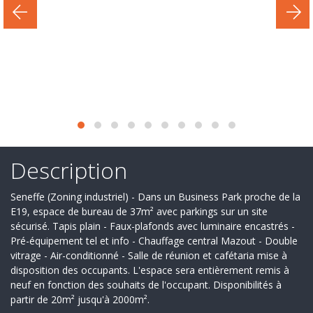
Secteur
d'activité
Nos
services
Recrutement
Derniers
deals
Description
Ils
Seneffe (Zoning industriel) - Dans un Business Park proche de la
nous
E19, espace de bureau de 37m² avec parkings sur un site
sécurisé. Tapis plain - Faux-plafonds avec luminaire encastrés -
font
Pré-équipement tel et info - Chauffage central Mazout - Double
vitrage - Air-conditionné - Salle de réunion et cafétaria mise à
confiance
disposition des occupants. L'espace sera entièrement remis à
neuf en fonction des souhaits de l'occupant. Disponibilités à
Contact
partir de 20m² jusqu'à 2000m².