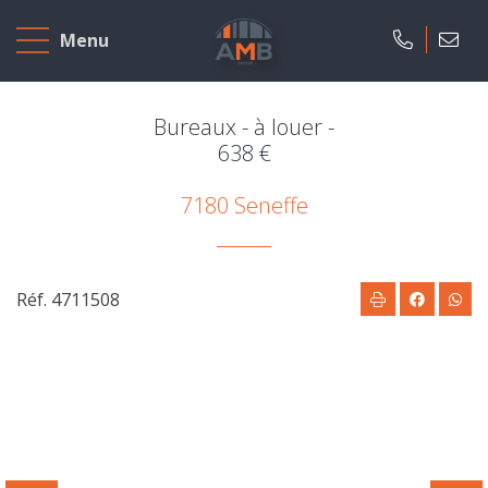
Accueil
Menu
A
vendre
Bureaux - à louer -
638 €
A
7180 Seneffe
louer
Projets
neufs
Réf. 4711508
Notre
agence
Présentation