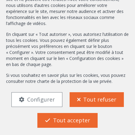
nous utilisons d’autres cookies pour améliorer votre
info@ambbroker.be
expérience sur le site, mesurer notre audience et activer des
fonctionnalités en lien avec les réseaux sociaux comme
Agent immobilier intermédiaire agréé IPI sous le numéro 503.610 en
l’affichage de vidéos.
Belgique
N° entreprise : TVA BE-0465.304.644
En cliquant sur « Tout autoriser », vous autorisez l’utilisation de
Instance de contrôle: Institut professionnel des agents immobiliers, rue
tous les cookies. Vous pouvez également définir plus
du Luxembourg 16B, 1000 Bruxelles (+32 2 505 38 50 - info@ipi.be) -
précisément vos préférences en cliquant sur le bouton
Soumis au
code déontologique de l’ IPI
« Configurer ». Votre consentement peut être modifié à tout
moment en cliquant sur le lien « Configuration des cookies »
RC professionnelle et cautionnement via AXA Belgium SA, Place du Trône
en bas de chaque page.
1, 1000 Bruxelles – police n° 730.390.160. Couverture valable pour les
activités réalisées en Belgique
Si vous souhaitez en savoir plus sur les cookies, vous pouvez
consulter notre
charte de la protection de la vie privée
.
Conditions générales d'utilisation du site
Charte de la protection de la vie privée
Configuration des cookies
Configurer
Tout refuser
FR
EN
Tout accepter
POWERED BY
WHISE
DESIGNED AND DEVELOPED BY
NL
AMB Broker
WEBULOUS.IMMO