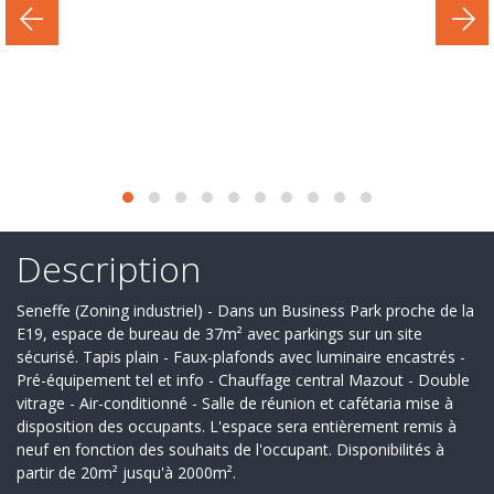
Secteur
d'activité
Nos
services
Recrutement
Derniers
deals
Description
Ils
Seneffe (Zoning industriel) - Dans un Business Park proche de la
nous
E19, espace de bureau de 37m² avec parkings sur un site
sécurisé. Tapis plain - Faux-plafonds avec luminaire encastrés -
font
Pré-équipement tel et info - Chauffage central Mazout - Double
vitrage - Air-conditionné - Salle de réunion et cafétaria mise à
confiance
disposition des occupants. L'espace sera entièrement remis à
neuf en fonction des souhaits de l'occupant. Disponibilités à
Contact
partir de 20m² jusqu'à 2000m².