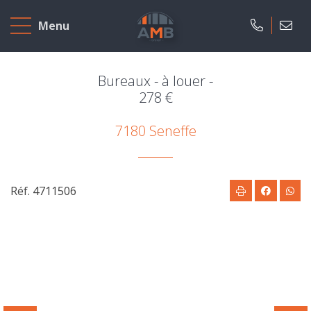
Accueil
Menu
A
vendre
Bureaux - à louer -
278 €
A
7180 Seneffe
louer
Projets
neufs
Réf. 4711506
Notre
agence
Présentation