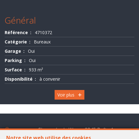
Evaluation
-
Général
Expertise
Référence
4710372
Catégorie
Bureaux
Garage
Oui
Parking
Oui
Surface
933 m²
Disponibilité
à convenir
Voir plus
Chaussée de Wavre 2245 Boîte 1
1160 Bruxelles
Notre site web utilise des cookies