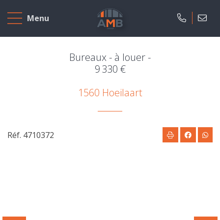
Accueil
Menu
A
vendre
Bureaux - à louer -
9 330 €
A
1560 Hoeilaart
louer
Projets
neufs
Réf. 4710372
Notre
agence
Présentation