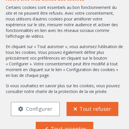
Certains cookies sont essentiels au bon fonctionnement du
+32-2/658.24.52
site et ne peuvent être refusés. Avec votre consentement,
nous utilisons d’autres cookies pour améliorer votre
info@ambbroker.be
expérience sur le site, mesurer notre audience et activer des
fonctionnalités en lien avec les réseaux sociaux comme
Agent immobilier intermédiaire agréé IPI sous le numéro 503.610 en
l’affichage de vidéos.
Belgique
N° entreprise : TVA BE-0465.304.644
En cliquant sur « Tout autoriser », vous autorisez l’utilisation de
Instance de contrôle: Institut professionnel des agents immobiliers, rue
tous les cookies. Vous pouvez également définir plus
du Luxembourg 16B, 1000 Bruxelles (+32 2 505 38 50 - info@ipi.be) -
précisément vos préférences en cliquant sur le bouton
Soumis au
code déontologique de l’ IPI
« Configurer ». Votre consentement peut être modifié à tout
moment en cliquant sur le lien « Configuration des cookies »
RC professionnelle et cautionnement via AXA Belgium SA, Place du Trône
en bas de chaque page.
1, 1000 Bruxelles – police n° 730.390.160. Couverture valable pour les
activités réalisées en Belgique
Si vous souhaitez en savoir plus sur les cookies, vous pouvez
consulter notre
charte de la protection de la vie privée
.
Conditions générales d'utilisation du site
Charte de la protection de la vie privée
Configuration des cookies
Configurer
Tout refuser
FR
EN
Tout accepter