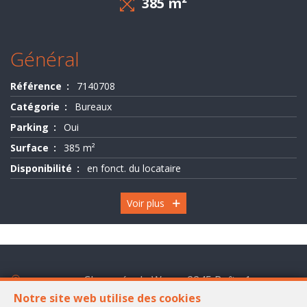
385 m²
Evaluation
-
Général
Expertise
Référence
7140708
Catégorie
Bureaux
Parking
Oui
Surface
385 m²
Disponibilité
en fonct. du locataire
Voir plus
Chaussée de Wavre 2245 Boîte 1
1160 Bruxelles
Notre site web utilise des cookies