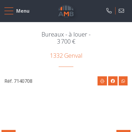
Accueil
Menu
A
vendre
Bureaux - à louer -
3 700 €
A
1332 Genval
louer
Projets
neufs
Réf. 7140708
Notre
agence
Présentation