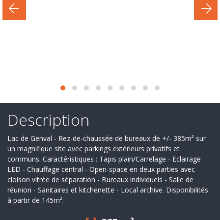
Secteur
d'activité
Nos
services
Recrutement
Derniers
deals
Description
Ils
Lac de Genval - Rez-de-chaussée de bureaux de +/- 385m² sur
nous
un magnifique site avec parkings extérieurs privatifs et
communs. Caractéristiques : Tapis plain/Carrelage - Eclairage
font
LED - Chauffage central - Open-space en deux parties avec
cloison vitrée de séparation - Bureaux individuels - Salle de
confiance
réunion - Sanitaires et kitchenette - Local archive. Disponibilités
à partir de 145m².
Contact