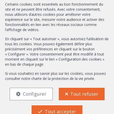
Certains cookies sont essentiels au bon fonctionnement du
+32-2/658.24.52
site et ne peuvent être refusés. Avec votre consentement,
nous utilisons d’autres cookies pour améliorer votre
info@ambbroker.be
expérience sur le site, mesurer notre audience et activer des
fonctionnalités en lien avec les réseaux sociaux comme
Agent immobilier intermédiaire agréé IPI sous le numéro 503.610 en
l’affichage de vidéos.
Belgique
N° entreprise : TVA BE-0465.304.644
En cliquant sur « Tout autoriser », vous autorisez l’utilisation de
Instance de contrôle: Institut professionnel des agents immobiliers, rue
tous les cookies. Vous pouvez également définir plus
du Luxembourg 16B, 1000 Bruxelles (+32 2 505 38 50 - info@ipi.be) -
précisément vos préférences en cliquant sur le bouton
Soumis au
code déontologique de l’ IPI
« Configurer ». Votre consentement peut être modifié à tout
moment en cliquant sur le lien « Configuration des cookies »
RC professionnelle et cautionnement via AXA Belgium SA, Place du Trône
en bas de chaque page.
1, 1000 Bruxelles – police n° 730.390.160. Couverture valable pour les
activités réalisées en Belgique
Si vous souhaitez en savoir plus sur les cookies, vous pouvez
consulter notre
charte de la protection de la vie privée
.
Conditions générales d'utilisation du site
Charte de la protection de la vie privée
Configuration des cookies
Configurer
Tout refuser
FR
EN
Tout accepter