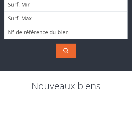
Evaluation
-
Expertise
Nouveaux biens