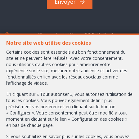
Envoyer
Chaussée de Wavre 2245 Boîte 1
1160 Bruxelles
Notre site web utilise des cookies
Certains cookies sont essentiels au bon fonctionnement du
+32-2/658.24.52
site et ne peuvent être refusés. Avec votre consentement,
nous utilisons d’autres cookies pour améliorer votre
info@ambbroker.be
expérience sur le site, mesurer notre audience et activer des
fonctionnalités en lien avec les réseaux sociaux comme
Agent immobilier intermédiaire agréé IPI sous le numéro 503.610 en
l’affichage de vidéos.
Belgique
N° entreprise : TVA BE-0465.304.644
En cliquant sur « Tout autoriser », vous autorisez l’utilisation de
tous les cookies. Vous pouvez également définir plus
Instance de contrôle: Institut professionnel des agents immobiliers, rue
du Luxembourg 16B, 1000 Bruxelles (+32 2 505 38 50 - info@ipi.be) -
précisément vos préférences en cliquant sur le bouton
Soumis au
code déontologique de l’ IPI
« Configurer ». Votre consentement peut être modifié à tout
moment en cliquant sur le lien « Configuration des cookies »
RC professionnelle et cautionnement via AXA Belgium SA, Place du Trône
en bas de chaque page.
1, 1000 Bruxelles – police n° 730.390.160. Couverture valable pour les
activités réalisées en Belgique
Si vous souhaitez en savoir plus sur les cookies, vous pouvez