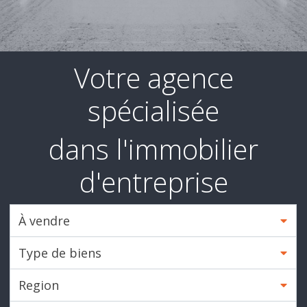
Secteur
d'activité
Nos
services
Votre agence
Recrutement
spécialisée
Derniers
dans l'immobilier
deals
d'entreprise
Ils
nous
À vendre
font
confiance
Type de biens
Contact
Region